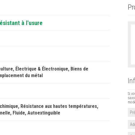
Pr
sistant à l'usure
ulture
Électrique & Électronique
Biens de
mplacement du métal
In
Si v
savoi
modè
 chimique
Résistance aux hautes températures
nelle
Fluide
Autoextinguible