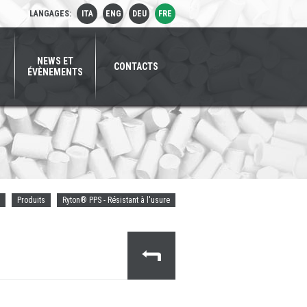
LANGAGES:
ITA
ENG
DEU
FRE
NEWS ET
CONTACTS
ÉVÈNEMENTS
Produits
Ryton® PPS - Résistant à l'usure
SOLVAY