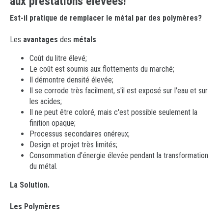
aux prestations élevées!
Requête d'Information
Drink
Est-il pratique de remplacer le métal par des polymères?
Téléversez votre Curriculum Vitae
Metal Replacement
Les
avantages
des
métals
:
Comment arriver
Prototypage
Coût du litre élevé;
Le coût est soumis aux flottements du marché;
Analyse du matériel en plastique
Il démontre densité élevée;
Il se corrode très facilment, s'il est exposé sur l'eau et sur
les acides;
Il ne peut être coloré, mais c'est possible seulement la
finition opaque;
Processus secondaires onéreux;
Design et projet très limités;
Consommation d'énergie élevée pendant la transformation
du métal.
La Solution.
Les Polymères