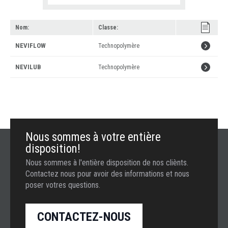
Nom:
Classe:
En
NEVIFLOW
Technopolymère
savoir
En
NEVILUB
Technopolymère
plus
savoir
»
plus
»
Nous sommes à votre entière
disposition!
Nous sommes à l'entière disposition de nos cliènts.
Contactez nous pour avoir des informations et nous
poser votres questions.
CONTACTEZ-NOUS