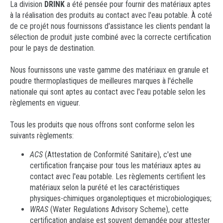
La division
DRINK
a été pensée pour fournir des matériaux aptes
Requête d'Information
Drink
à la réalisation des produits au contact avec l'eau potable. À coté
Téléversez votre Curriculum Vitae
de ce projét nous fournissons d'assistance les clients pendant la
Metal Replacement
sélection de produit juste combiné avec la correcte certification
Comment arriver
pour le pays de destination.
Prototypage
Nous fournissons une vaste gamme des matériaux en granule et
Analyse du matériel en plastique
poudre thermoplastiques de meilleures marques à l'échelle
nationale qui sont aptes au contact avec l'eau potable selon les
règlements en vigueur.
Tous les produits que nous offrons sont conforme selon les
suivants règlements:
ACS
(Attestation de Conformité Sanitaire), c'est une
certification française pour tous les matériaux aptes au
contact avec l'eau potable. Les règlements certifient les
matériaux selon la purété et les caractéristiques
physiques-chimiques organoleptiques et microbiologiques;
WRAS
(Water Regulations Advisory Scheme), cette
certification anglaise est souvent demandée pour attester