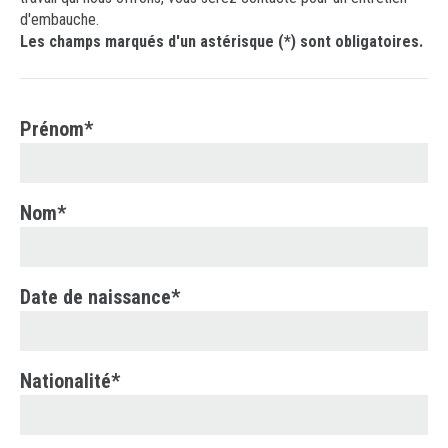
Requête d'Information
d'embauche.
Drink
Les champs marqués d'un astérisque (*) sont obligatoires.
Téléversez votre Curriculum Vitae
Metal Replacement
Comment arriver
Prototypage
Prénom*
Analyse du matériel en plastique
Nom*
Date de naissance*
Nationalité*