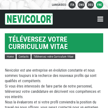
LANGAGES:
ITA
ENG
DEU
FRE
M
TÉLÉVERSEZ VOTRE
PAGE D'ACCUEIL
CURRICULUM VITAE
L'ENTREPRISE
Home
Contacts
Téléversez votre Curriculum Vitae
Qui sommes nous
PRODUITS
Certifications
Nevicolor est une entreprise en évolution constante et nous
BRANCHES D'ACTIVITÉ
sommes toujours à la recherce des nouveaux profils qui sont
qualifiés et compétents.
Circular Economy
Si vous êtes interessés de faire partie de notre personnel,
NEWS ET ÉVÈNEMENTS
téléversez votre candidature en décrivent vos compétences et
Medical
vos interêts.
CONTACTS
Nous la évaluerons et si votre profil conviendra la position du
Food
travail qui nous offrons, vous serez contacté pour un entretien