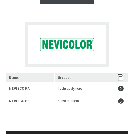
Name:
Gruppe:
Lesen
NEVIECO PA
Technopolymere
Sie
Lesen
NEVIECO PE
Konsumgütern
weiter:
Sie
»
weiter:
»