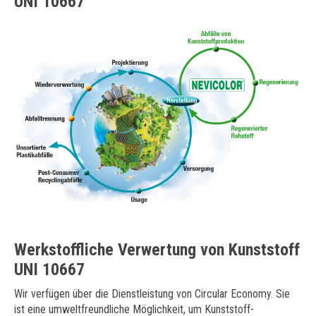
UNI 10667
Anfrage stellen
Drink
Senden Sie uns Ihren Lebenslauf
Metallersatz
Wo wir sind
Prototypentwicklung
Kunststoff-Analyse
Werkstoffliche Verwertung von Kunststoff
UNI 10667
Wir verfügen über die Dienstleistung von Circular Economy. Sie
ist eine umweltfreundliche Möglichkeit, um Kunststoff-