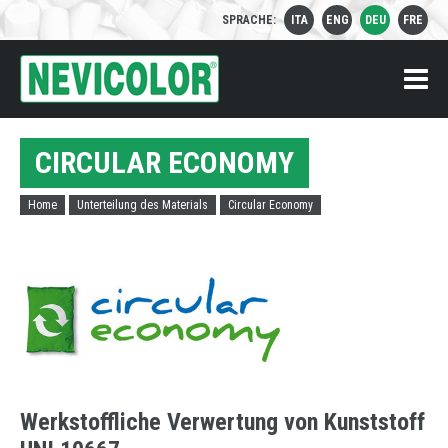
SPRACHE:
ITA
ENG
DEU
FRE
M
CIRCULAR ECONOMY
HOME
Home
Unterteilung des Materials
Circular Economy
UNSERE FIRMA
Über uns
PRODUKTE
Zertifikate
UNTERTEILUNG DES MATERIALS
Circular Economy
NEWS & AKTUELLES
Medical
Werkstoffliche Verwertung von Kunststoff
KONTAKTDATEN
Food