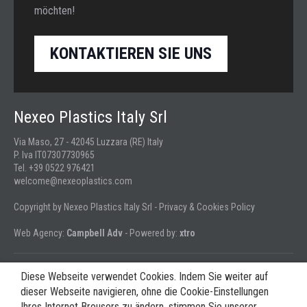
möchten!
KONTAKTIEREN SIE UNS
Nexeo Plastics Italy Srl
Via Maso, 27 - 42045 Luzzara (RE) Italy
P. Iva IT07307730965
Tel. +39 0522 976421
welcome@nexeoplastics.com
Copyright by Nexeo Plastics Italy Srl -
Privacy & Cookies Policy
Web Agency:
Campbell Adv
- Powered by:
xtro
Diese Webseite verwendet Cookies. Indem Sie weiter auf
dieser Webseite navigieren, ohne die Cookie-Einstellungen
Folgen Sie uns:
Ihres Internet Brousers zu ändern, stimmen Sie unserer