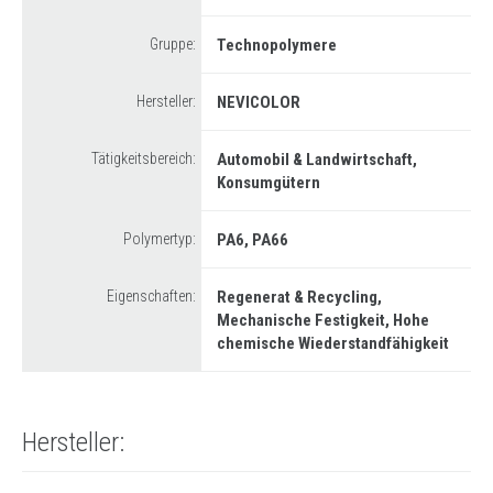
Anfrage stellen
Drink
Gruppe:
Technopolymere
Senden Sie uns Ihren Lebenslauf
Metallersatz
Wo wir sind
Hersteller:
NEVICOLOR
Prototypentwicklung
Tätigkeitsbereich:
Automobil & Landwirtschaft
Kunststoff-Analyse
Konsumgütern
Polymertyp:
PA6
PA66
Eigenschaften:
Regenerat & Recycling
Mechanische Festigkeit
Hohe
chemische Wiederstandfähigkeit
Hersteller: