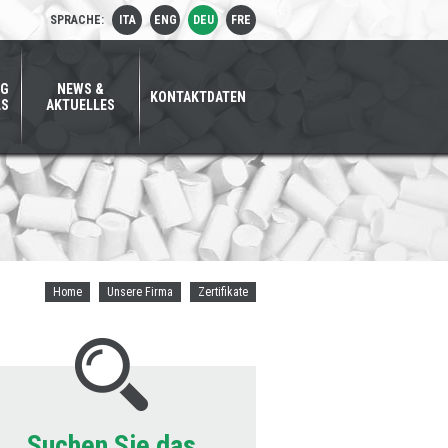
SPRACHE:
ITA
ENG
DEU
FRE
NG
NEWS &
KONTAKTDATEN
LS
AKTUELLES
Home
Unsere Firma
Zertifikate
Suchen Sie das