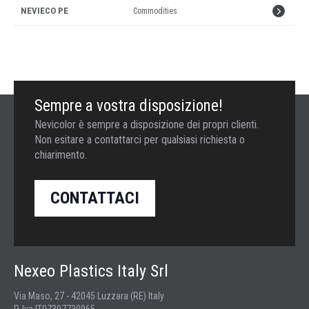
Leggi
NEVIECO PE
Commodities
»
tutto
»
Sempre a vostra disposizione!
Nevicolor è sempre a disposizione dei propri clienti.
Non esitare a contattarci per qualsiasi richiesta o
chiarimento.
CONTATTACI
Nexeo Plastics Italy Srl
Via Maso, 27 - 42045 Luzzara (RE) Italy
P. Iva IT07307730965