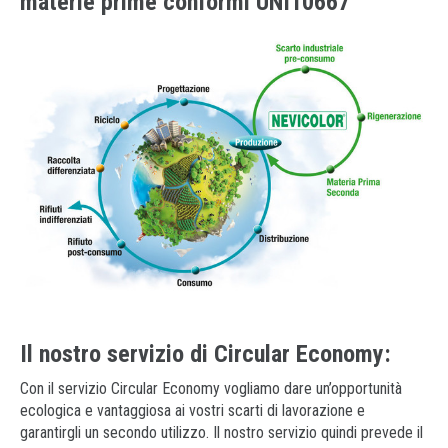
materie prime conformi UNI10667
Richiesta informazioni
Drink
Inviaci il tuo curriculum
Metal Replacement
Come arrivare
Prototipazione
Analisi materie plastiche
Il nostro servizio di Circular Economy:
Con il servizio Circular Economy vogliamo dare un’opportunità
ecologica e vantaggiosa ai vostri scarti di lavorazione e
garantirgli un secondo utilizzo. Il nostro servizio quindi prevede il