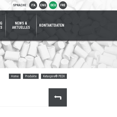
SPRACHE:
ITA
ENG
DEU
FRE
NG
NEWS &
KONTAKTDATEN
LS
AKTUELLES
Home
Produkte
Ketaspire® PEEK
SOLVAY