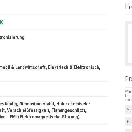
He
EK
kronisierung
mobil & Landwirtschaft
Elektrisch & Elektronisch
Pr
Wenn
Info
aus 
eständig
Dimensionsstabil
Hohe chemische
eit
Verschleiβfestigkeit
Flammgeschützt
tive - EMI (Elektromagnetische Störung)